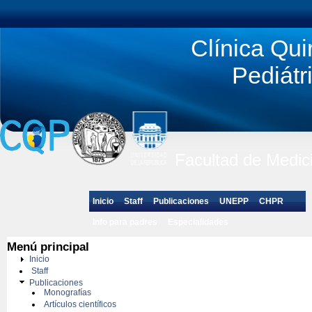
Clínica Qui
Pediátr
Facultad de Medici
Inicio
Staff
Publicaciones
UNEPP
CHPR
Info para padres
Especialidades
Actividades y Eventos
Envíe su consulta
Menú principal
Inicio
Staff
Publicaciones
Monografías
Artículos científicos