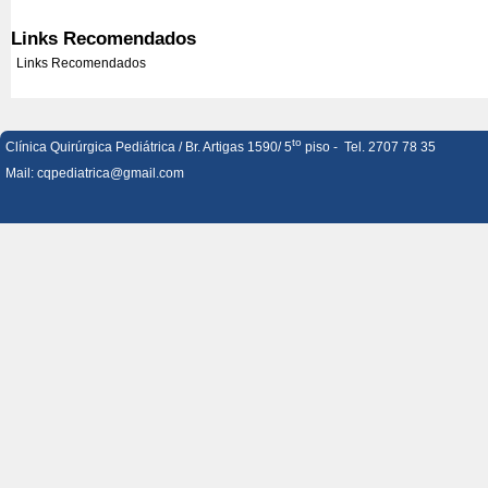
Links Recomendados
Links Recomendados
to
Clínica Quirúrgica Pediátrica / Br. Artigas 1590/ 5
piso - Tel. 2707 78 35
Mail:
cqpediatrica@gmail.com