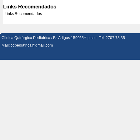
Links Recomendados
Links Recomendados
to
Clínica Quirúrgica Pediátrica / Br. Artigas 1590/ 5
piso - Tel. 2707 78 35
Mail:
cqpediatrica@gmail.com