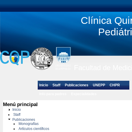
Clínica Qui
Pediátr
Facultad de Medici
Inicio
Staff
Publicaciones
UNEPP
CHPR
Info para padres
Especialidades
Actividades y Eventos
Envíe su consulta
Menú principal
Inicio
Staff
Publicaciones
Monografías
Artículos científicos