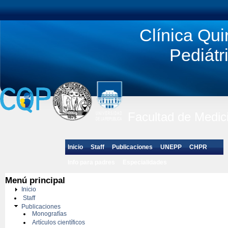
Clínica Qui
Pediátr
Facultad de Medici
Inicio
Staff
Publicaciones
UNEPP
CHPR
Info para padres
Especialidades
Actividades y Eventos
Envíe su consulta
Menú principal
Inicio
Staff
Publicaciones
Monografías
Artículos científicos